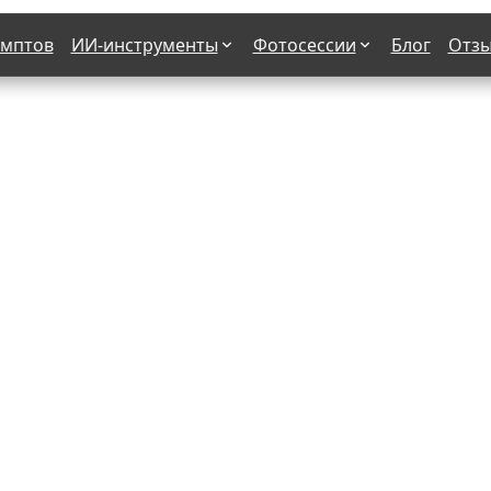
омптов
ИИ-инструменты
Фотосессии
Блог
Отз
Страшные фильмы
В клубе
х
Женская в пиджаке
Деловая женщина в городе
етро
Осень
На даче
н от 50-60 лет
Формула 1
 вампира
В образе гангстера
бря
С мотоциклом