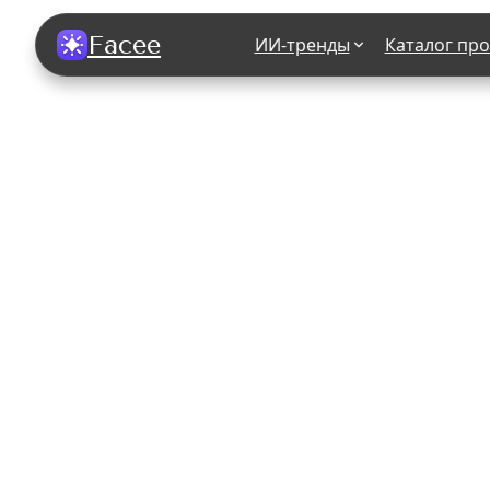
Facee
ИИ-тренды
Каталог пр
Все фотосессии
В зеркале
В шубе
Хэллоуин
В корсете
В свадебном платье
В джинса
В студии
У ёлки
На конференции
В стиле р
Королевская
В школе
На подиуме
Для мужчи
Летний вайб
В образе
Алиса в Стране чудес
К 1 сентя