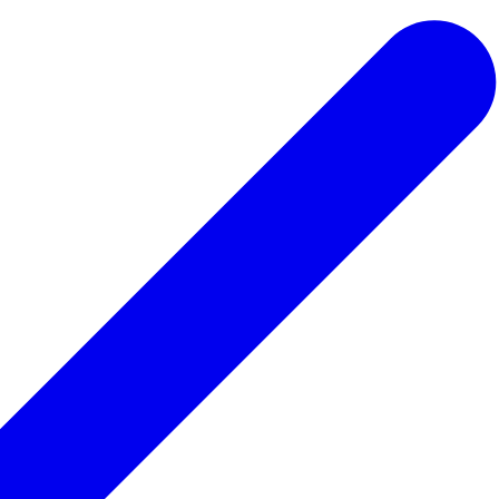
 ведьмы
Для парикмахера