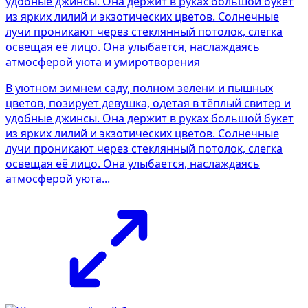
В уютном зимнем саду, полном зелени и пышных
цветов, позирует девушка, одетая в тёплый свитер и
удобные джинсы. Она держит в руках большой букет
из ярких лилий и экзотических цветов. Солнечные
лучи проникают через стеклянный потолок, слегка
освещая её лицо. Она улыбается, наслаждаясь
атмосферой уюта...