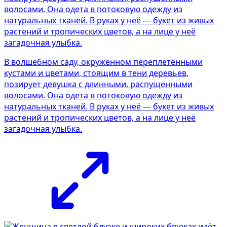
В волшебном саду, окружённом переплетёнными
кустами и цветами, стоящим в тени деревьев,
позирует девушка с длинными, распущенными
волосами. Она одета в потоковую одежду из
натуральных тканей. В руках у неё — букет из живых
растений и тропических цветов, а на лице у неё
загадочная улыбка.