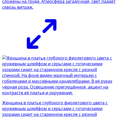
сложены на груди. Атмосфера загадочная, свет падает
сквозь витраж.
Женщина в платье глубокого фиолетового цвета с
кружевным шлейфом и серьгами с готическими
узорами сидит на старинном кресле с резной