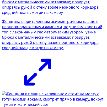
Женщина в приталенном асимметричном плаще с
неоново-оранжевыми лампами, под низом короткий
топ с лаконичным геометрическим узором, узкие
брюки с металлическими вставками; позирует,
опираясь рукой о стену возле неонового коридора,
средний план, смотрит в камеру.