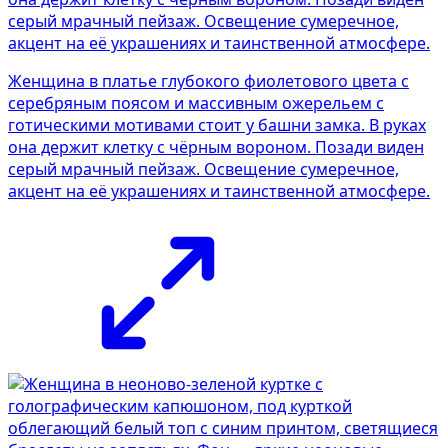
Женщина в платье глубокого фиолетового цвета с
серебряным поясом и массивным ожерельем с
готическими мотивами стоит у башни замка. В руках
она держит клетку с чёрным вороном. Позади виден
серый мрачный пейзаж. Освещение сумеречное,
акцент на её украшениях и таинственной атмосфере.