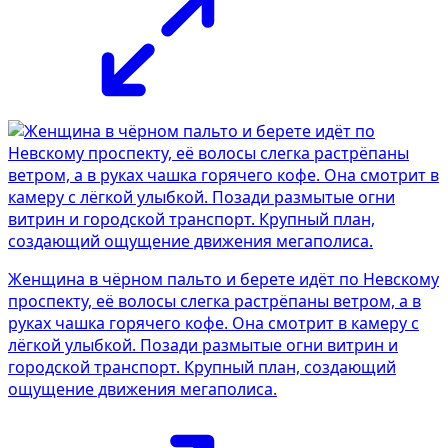
Женщина в чёрном пальто и берете идёт по Невскому
проспекту, её волосы слегка растрёпаны ветром, а в
руках чашка горячего кофе. Она смотрит в камеру с
лёгкой улыбкой. Позади размытые огни витрин и
городской транспорт. Крупный план, создающий
ощущение движения мегаполиса.