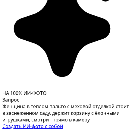
НА 100% ИИ-ФОТО
Запрос
Женщина в тёплом пальто с меховой отделкой стоит
в заснеженном саду, держит корзину с ёлочными
игрушками, смотрит прямо в камеру
Создать ИИ-фото с собой