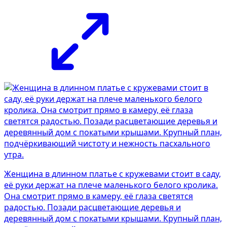
Женщина в длинном платье с кружевами стоит в саду,
её руки держат на плече маленького белого кролика.
Она смотрит прямо в камеру, её глаза светятся
радостью. Позади расцветающие деревья и
деревянный дом с покатыми крышами. Крупный план,