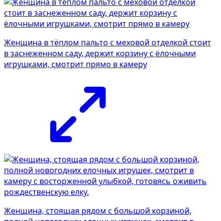
Женщина в тёплом пальто с меховой отделкой стоит
в заснеженном саду, держит корзину с ёлочными
игрушками, смотрит прямо в камеру
Женщина, стоящая рядом с большой корзиной,