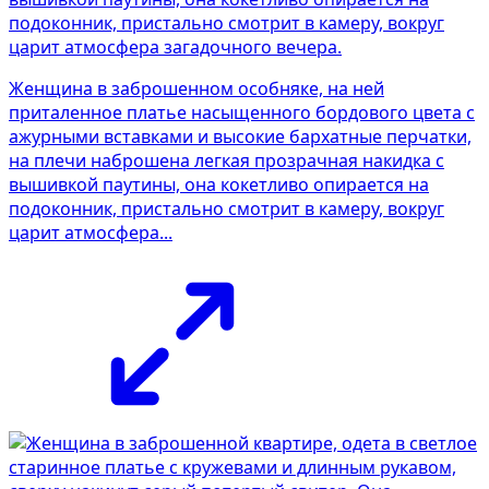
Женщина в заброшенном особняке, на ней
приталенное платье насыщенного бордового цвета с
ажурными вставками и высокие бархатные перчатки,
на плечи наброшена легкая прозрачная накидка с
вышивкой паутины, она кокетливо опирается на
подоконник, пристально смотрит в камеру, вокруг
царит атмосфера...