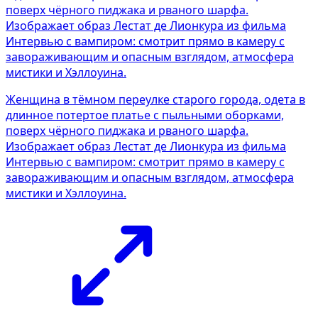
Женщина в тёмном переулке старого города, одета в
длинное потертое платье с пыльными оборками,
поверх чёрного пиджака и рваного шарфа.
Изображает образ Лестат де Лионкура из фильма
Интервью с вампиром: смотрит прямо в камеру с
завораживающим и опасным взглядом, атмосфера
мистики и Хэллоуина.