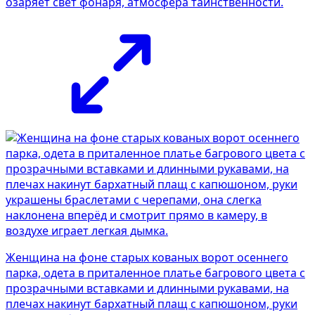
озаряет свет фонаря, атмосфера таинственности.
Женщина на фоне старых кованых ворот осеннего
парка, одета в приталенное платье багрового цвета с
прозрачными вставками и длинными рукавами, на
плечах накинут бархатный плащ с капюшоном, руки