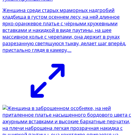
Женщина среди старых мраморных надгробий
кладбища в густом осеннем лесу, на ней длинное
ярко-оранжевое платье с чёрными кружевными
вставками и накидкой в виде паутины, на шее
массивное колье с черепами, она держит в руках
разрезанную светящуюся тыкву, делает шаг вперёд,
пристально глядя в камеру,...