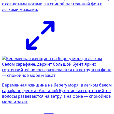
с согнутыми ногами, за спиной пастельный фон с
лёгкими мазками.
Беременная женщина на берегу моря, в легком белом
сарафане, держит большой букет ярких гортензий, её
волосы развеваются на ветру, а на фоне — спокойное
море и закат